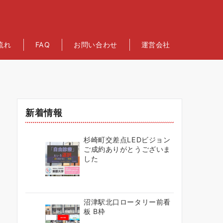
流れ
FAQ
お問い合わせ
運営会社
新着情報
杉崎町交差点LEDビジョン
ご成約ありがとうございま
した
沼津駅北口ロータリー前看
板 B枠