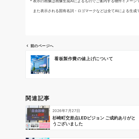
＊表示の画像は画像生成AIによるものでご案内する物件イメージ
また表示される固有名詞・ロゴマークなどは全てAIによる生成
前のページへ
投
看板製作費の値上げについて
稿
ナ
ビ
ゲ
ー
関連記事
シ
ョ
2026年7月27日
ン
杉崎町交差点LEDビジョン ご成約ありがと
うございました