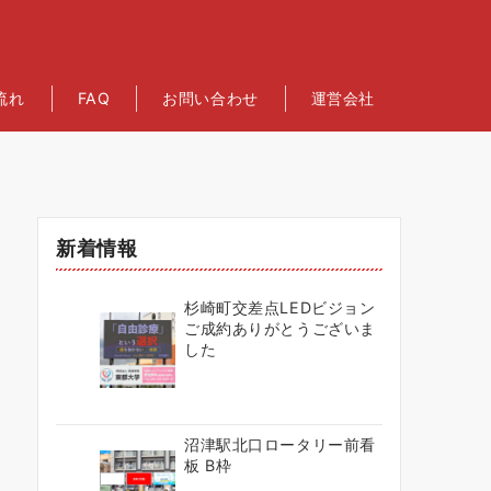
流れ
FAQ
お問い合わせ
運営会社
新着情報
杉崎町交差点LEDビジョン
ご成約ありがとうございま
した
沼津駅北口ロータリー前看
板 B枠